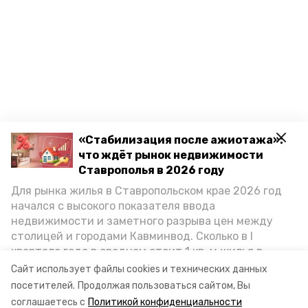
«Стабилизация после ажиотажа»:
что ждёт рынок недвижимости
Ставрополья в 2026 году
Для рынка жилья в Ставропольском крае 2026 год
начался с высокого показателя ввода
недвижимости и заметного разрыва цен между
столицей и городами Кавминвод. Сколько в I
квартале года в среднем стоит 1 кв. м жилья в
городах и округах региона, как изменился спрос на
Сайт использует файлы cookies и технических данных
первичку и вторичку, какова себестоимость
посетителей.
Продолжая пользоваться сайтом, Вы
стройки собственного жилья в этом году и какие
соглашаетесь с
Политикой конфиденциальности