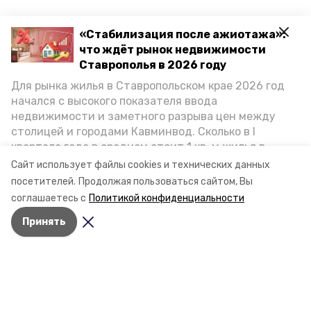
«Стабилизация после ажиотажа»:
что ждёт рынок недвижимости
Ставрополья в 2026 году
Для рынка жилья в Ставропольском крае 2026 год
начался с высокого показателя ввода
недвижимости и заметного разрыва цен между
столицей и городами Кавминвод. Сколько в I
квартале года в среднем стоит 1 кв. м жилья в
городах и округах региона, как изменился спрос на
Сайт использует файлы cookies и технических данных
первичку и вторичку, какова себестоимость
посетителей.
Продолжая пользоваться сайтом, Вы
стройки собственного жилья в этом году и какие
соглашаетесь с
Политикой конфиденциальности
прогнозы о стоимости квадратных метров дают
Принять
эксперты, выясняла корреспондент «Победы26».
Разделы
Новости