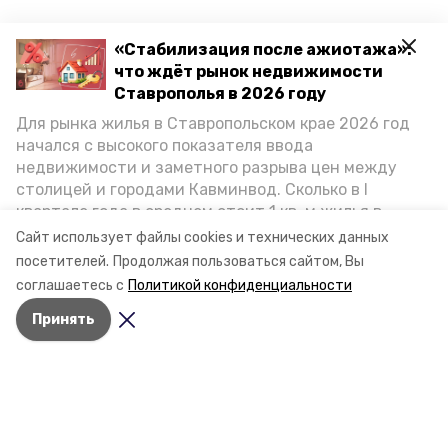
«Стабилизация после ажиотажа»:
что ждёт рынок недвижимости
Ставрополья в 2026 году
Для рынка жилья в Ставропольском крае 2026 год
начался с высокого показателя ввода
недвижимости и заметного разрыва цен между
столицей и городами Кавминвод. Сколько в I
квартале года в среднем стоит 1 кв. м жилья в
городах и округах региона, как изменился спрос на
Сайт использует файлы cookies и технических данных
первичку и вторичку, какова себестоимость
посетителей.
Продолжая пользоваться сайтом, Вы
стройки собственного жилья в этом году и какие
соглашаетесь с
Политикой конфиденциальности
прогнозы о стоимости квадратных метров дают
Принять
эксперты, выясняла корреспондент «Победы26».
Разделы
Новости