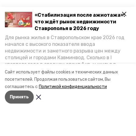
«Стабилизация после ажиотажа»:
что ждёт рынок недвижимости
Ставрополья в 2026 году
Для рынка жилья в Ставропольском крае 2026 год
начался с высокого показателя ввода
недвижимости и заметного разрыва цен между
столицей и городами Кавминвод. Сколько в I
квартале года в среднем стоит 1 кв. м жилья в
городах и округах региона, как изменился спрос на
Сайт использует файлы cookies и технических данных
первичку и вторичку, какова себестоимость
посетителей.
Продолжая пользоваться сайтом, Вы
стройки собственного жилья в этом году и какие
соглашаетесь с
Политикой конфиденциальности
прогнозы о стоимости квадратных метров дают
Принять
эксперты, выясняла корреспондент «Победы26».
Разделы
Новости