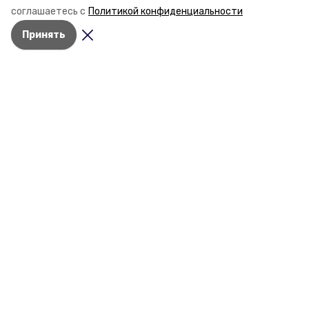
стройки собственного жилья в этом году и какие
соглашаетесь с
Политикой конфиденциальности
прогнозы о стоимости квадратных метров дают
Принять
эксперты, выясняла корреспондент «Победы26».
Разделы
Новости
Статьи
О компании
Документы
Контактная информация
Мы в соцсетях
© 2015 — 2025 «Предгорный
информационный портал»
16+