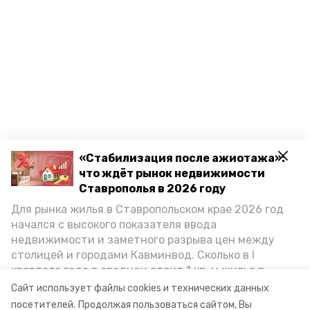
«Стабилизация после ажиотажа»:
что ждёт рынок недвижимости
Ставрополья в 2026 году
Для рынка жилья в Ставропольском крае 2026 год
начался с высокого показателя ввода
недвижимости и заметного разрыва цен между
столицей и городами Кавминвод. Сколько в I
квартале года в среднем стоит 1 кв. м жилья в
городах и округах региона, как изменился спрос на
Сайт использует файлы cookies и технических данных
первичку и вторичку, какова себестоимость
посетителей.
Продолжая пользоваться сайтом, Вы