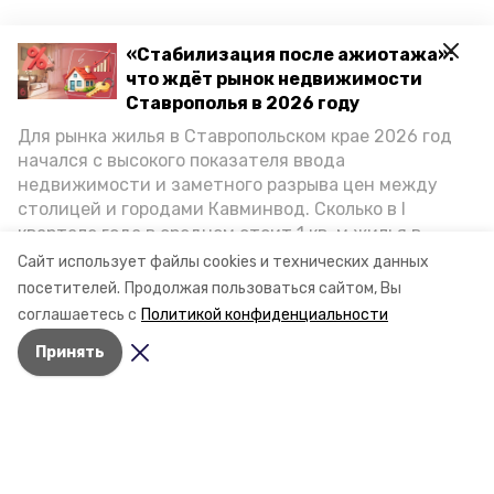
«Стабилизация после ажиотажа»:
что ждёт рынок недвижимости
Ставрополья в 2026 году
Для рынка жилья в Ставропольском крае 2026 год
начался с высокого показателя ввода
недвижимости и заметного разрыва цен между
столицей и городами Кавминвод. Сколько в I
квартале года в среднем стоит 1 кв. м жилья в
городах и округах региона, как изменился спрос на
Сайт использует файлы cookies и технических данных
первичку и вторичку, какова себестоимость
посетителей.
Продолжая пользоваться сайтом, Вы
стройки собственного жилья в этом году и какие
соглашаетесь с
Политикой конфиденциальности
прогнозы о стоимости квадратных метров дают
Принять
эксперты, выясняла корреспондент «Победы26».
Разделы
Новости