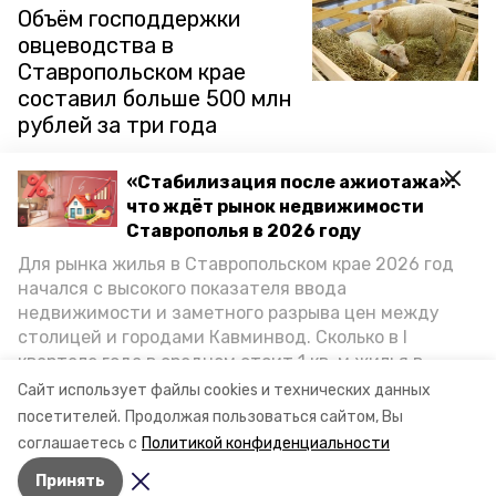
Объём господдержки
овцеводства в
Ставропольском крае
составил больше 500 млн
рублей за три года
По итогам прошлого года хозяйства всех категорий на
«Стабилизация после ажиотажа»:
Ставрополье произвели 29,5 тыс. тонн баранины. В том
что ждёт рынок недвижимости
числе большой вклад внесли крестьянские фермерские
Ставрополья в 2026 году
хозяйства - они произвели 15,3 тыс. тонн. Об этом
рассказали в правительстве региона.
Для рынка жилья в Ставропольском крае 2026 год
начался с высокого показателя ввода
24 января 2023, 11:10
недвижимости и заметного разрыва цен между
столицей и городами Кавминвод. Сколько в I
квартале года в среднем стоит 1 кв. м жилья в
городах и округах региона, как изменился спрос на
Сайт использует файлы cookies и технических данных
первичку и вторичку, какова себестоимость
посетителей.
Продолжая пользоваться сайтом, Вы
стройки собственного жилья в этом году и какие
Разделы
соглашаетесь с
Политикой конфиденциальности
прогнозы о стоимости квадратных метров дают
Новости
Принять
эксперты, выясняла корреспондент «Победы26».