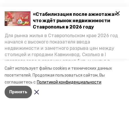
«Стабилизация после ажиотажа»:
что ждёт рынок недвижимости
Ставрополья в 2026 году
Для рынка жилья в Ставропольском крае 2026 год
начался с высокого показателя ввода
недвижимости и заметного разрыва цен между
столицей и городами Кавминвод. Сколько в I
квартале года в среднем стоит 1 кв. м жилья в
городах и округах региона, как изменился спрос на
Сайт использует файлы cookies и технических данных
первичку и вторичку, какова себестоимость
посетителей.
Продолжая пользоваться сайтом, Вы
стройки собственного жилья в этом году и какие
соглашаетесь с
Политикой конфиденциальности
прогнозы о стоимости квадратных метров дают
Принять
эксперты, выясняла корреспондент «Победы26».
Разделы
Новости