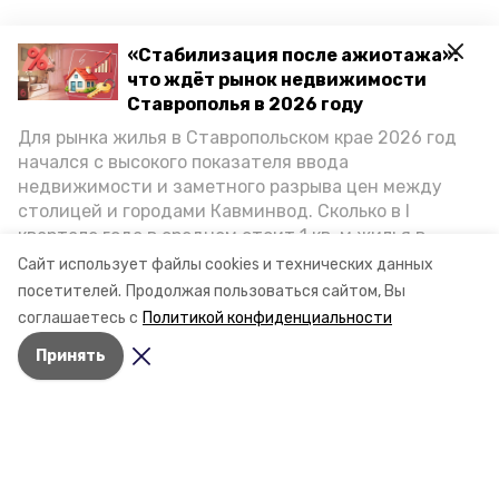
«Стабилизация после ажиотажа»:
что ждёт рынок недвижимости
Ставрополья в 2026 году
Для рынка жилья в Ставропольском крае 2026 год
начался с высокого показателя ввода
недвижимости и заметного разрыва цен между
столицей и городами Кавминвод. Сколько в I
квартале года в среднем стоит 1 кв. м жилья в
городах и округах региона, как изменился спрос на
Сайт использует файлы cookies и технических данных
первичку и вторичку, какова себестоимость
посетителей.
Продолжая пользоваться сайтом, Вы
стройки собственного жилья в этом году и какие
соглашаетесь с
Политикой конфиденциальности
прогнозы о стоимости квадратных метров дают
Принять
эксперты, выясняла корреспондент «Победы26».
Разделы
Новости