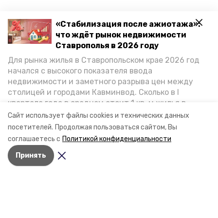
«Стабилизация после ажиотажа»:
что ждёт рынок недвижимости
Ставрополья в 2026 году
Для рынка жилья в Ставропольском крае 2026 год
начался с высокого показателя ввода
недвижимости и заметного разрыва цен между
столицей и городами Кавминвод. Сколько в I
квартале года в среднем стоит 1 кв. м жилья в
городах и округах региона, как изменился спрос на
Сайт использует файлы cookies и технических данных
первичку и вторичку, какова себестоимость
посетителей.
Продолжая пользоваться сайтом, Вы
стройки собственного жилья в этом году и какие
соглашаетесь с
Политикой конфиденциальности
прогнозы о стоимости квадратных метров дают
Принять
эксперты, выясняла корреспондент «Победы26».
Разделы
Новости