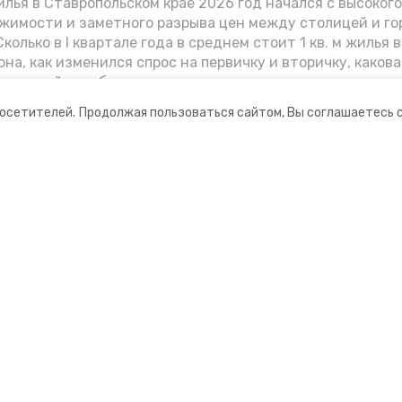
лья в Ставропольском крае 2026 год начался с высоког
жимости и заметного разрыва цен между столицей и г
колько в I квартале года в среднем стоит 1 кв. м жилья в
она, как изменился спрос на первичку и вторичку, какова
ь стройки собственного жилья в этом году и какие про
вадратных метров дают эксперты, выясняла корреспон
посетителей.
Продолжая пользоваться сайтом, Вы соглашаетесь 
.
ании
Мы в соцсетях
нты
ная информация
ормационный портал»
ионное агентство»