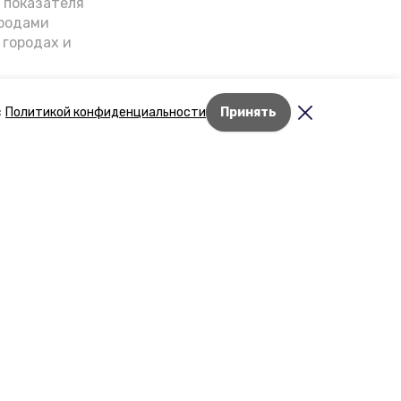
о показателя
ородами
 городах и
гнозы о
дент
с
Политикой конфиденциальности
Принять