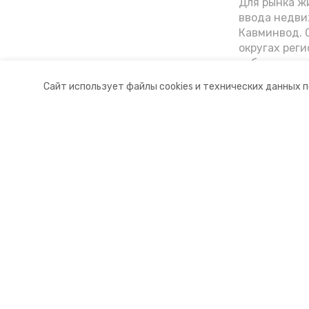
Для рынка жи
ввода недви
Кавминвод. С
округах реги
себестоимост
стоимости к
Сайт использует файлы cookies и технических данных 
«Победы26»
Разделы
О комп
Новости
Докуме
Статьи
Контакт
© 2015 — 2025 «Предгорный инф
16+
Учредитель ГАУ СК «Ставропольское краевое информац
Главный редактор Тимченко М.П.
+7 (86-52) 33-51-05