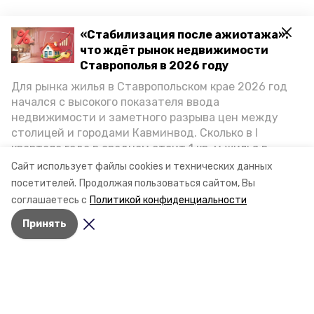
«Стабилизация после ажиотажа»:
что ждёт рынок недвижимости
Ставрополья в 2026 году
Для рынка жилья в Ставропольском крае 2026 год
начался с высокого показателя ввода
недвижимости и заметного разрыва цен между
столицей и городами Кавминвод. Сколько в I
квартале года в среднем стоит 1 кв. м жилья в
городах и округах региона, как изменился спрос на
Сайт использует файлы cookies и технических данных
первичку и вторичку, какова себестоимость
посетителей.
Продолжая пользоваться сайтом, Вы
стройки собственного жилья в этом году и какие
соглашаетесь с
Политикой конфиденциальности
прогнозы о стоимости квадратных метров дают
Принять
эксперты, выясняла корреспондент «Победы26».
Разделы
Новости