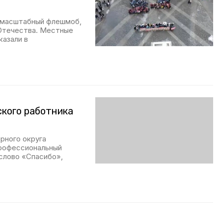
л масштабный флешмоб,
 Отечества. Местные
казали в
кого работника
рного округа
профессиональный
слово «Спасибо»,