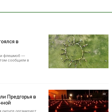
оялся в
ели флешмоб —
этом сообщили в
ли Предгорья в
енной
м округе организуют