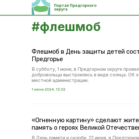
Портал Предгорного
округа
#
флешмоб
Флешмоб в День защиты детей сост
Предгорье
В субботу, 1 июня, в Предгорном округе пров
добровольцы выстроились в виде солнца. Об 
местной администрации.
1 июня 2024, 13:02
«Огненную картину» сделают жите
память о героях Великой Отечеств
В День памяти и скорби, 22 июня, в Предгорно