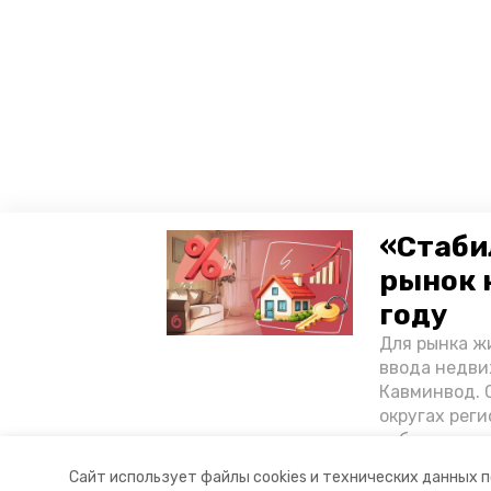
«Стаби
рынок 
году
Для рынка жи
ввода недви
Кавминвод. С
округах реги
себестоимост
стоимости к
Сайт использует файлы cookies и технических данных 
«Победы26»