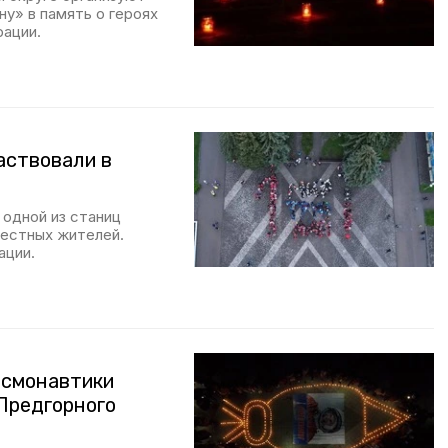
у» в память о героях
рации.
аствовали в
 одной из станиц
местных жителей.
ации.
осмонавтики
Предгорного