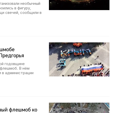
ганизовали необычный
ились в фигуру,
щи свечей, сообщили в
ешмобе
Предгорья
той годовщине
 флешмоб. В нём
и в администрации
вый флешмоб ко