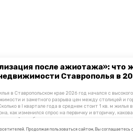
лизация после ажиотажа»: что 
недвижимости Ставрополья в 2
лья в Ставропольском крае 2026 год начался с высоког
жимости и заметного разрыва цен между столицей и г
колько в I квартале года в среднем стоит 1 кв. м жилья в
она, как изменился спрос на первичку и вторичку, какова
ь стройки собственного жилья в этом году и какие про
вадратных метров дают эксперты, выясняла корреспон
посетителей.
Продолжая пользоваться сайтом, Вы соглашаетесь 
.