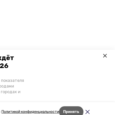
ждёт
026
о показателя
ородами
 городах и
гнозы о
дент
с
Политикой конфиденциальности
Принять