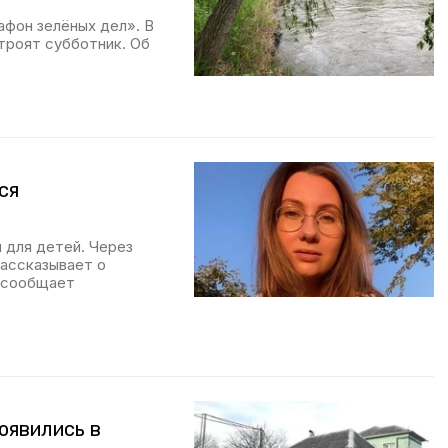
фон зелёных дел». В
троят субботник. Об
ся
 для детей. Через
рассказывает о
м сообщает
оявились в