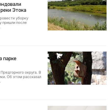
ендовали
 реки Этока
ровести уборку
у пришли после
.
в парке
 Предгорного округа. В
ики. Об этом рассказал
.