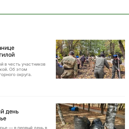
анице
гилой
й в честь участников
кой. Об этом
орного округа.
ый день
рье
рье — в первый день в