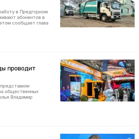
 работу в Предгорном
живают абонентов в
 этом сообщает глава
ды проводит
 представили
тва общественных
олья Владимир