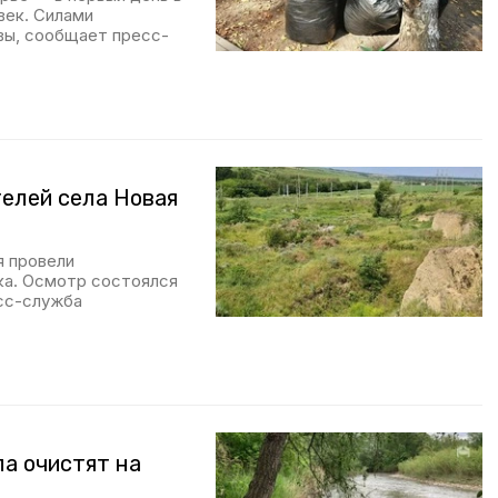
век. Силами
твы, сообщает пресс-
елей села Новая
я провели
ка. Осмотр состоялся
сс-служба
ла очистят на