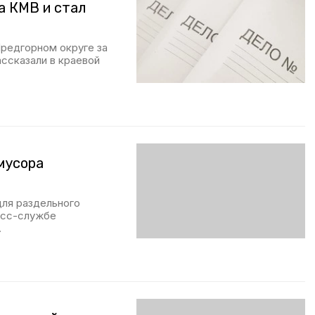
а КМВ и стал
Предгорном округе за
ссказали в краевой
мусора
для раздельного
есс-службе
.