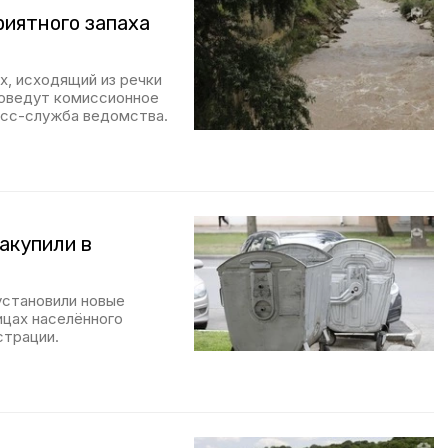
иятного запаха
х, исходящий из речки
роведут комиссионное
есс-служба ведомства.
акупили в
установили новые
ицах населённого
страции.