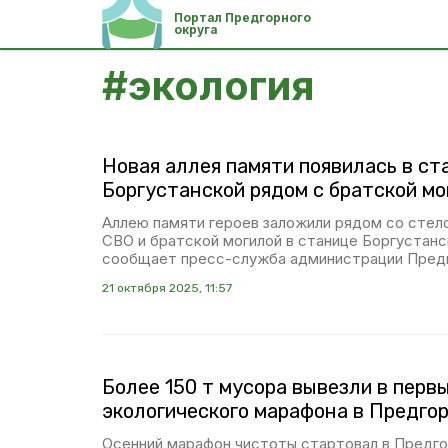
Портал Предгорного
округа
#
экология
Новая аллея памяти появилась в ст
Боргустанской рядом с братской мо
Аллею памяти героев заложили рядом со стело
СВО и братской могилой в станице Боргустанс
сообщает пресс-служба администрации Предг
21 октября 2025, 11:57
Более 150 т мусора вывезли в перв
экологического марафона в Предго
Осенний марафон чистоты стартовал в Предго