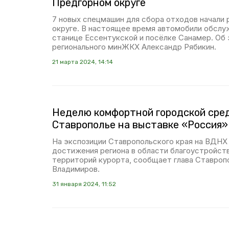
Предгорном округе
7 новых спецмашин для сбора отходов начали
округе. В настоящее время автомобили обслу
станице Ессентукской и посёлке Санамер. Об
регионального минЖКХ Александр Рябикин.
21 марта 2024, 14:14
Неделю комфортной городской сре
Ставрополье на выставке «Россия»
На экспозиции Ставропольского края на ВДНХ
достижения региона в области благоустройс
территорий курорта, сообщает глава Ставроп
Владимиров.
31 января 2024, 11:52