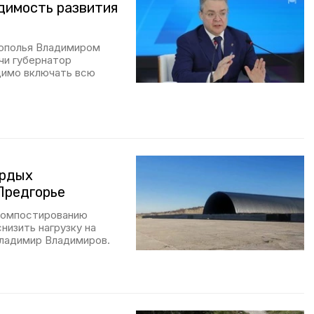
димость развития
рополья Владимиром
чи губернатор
димо включать всю
ёрдых
Предгорье
 компостированию
низить нагрузку на
Владимир Владимиров.