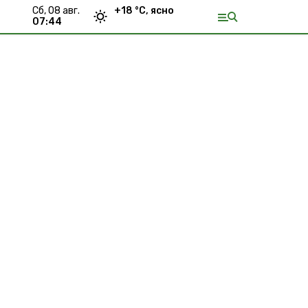
сб, 08 авг.
+
18
°С,
ясно
07:44