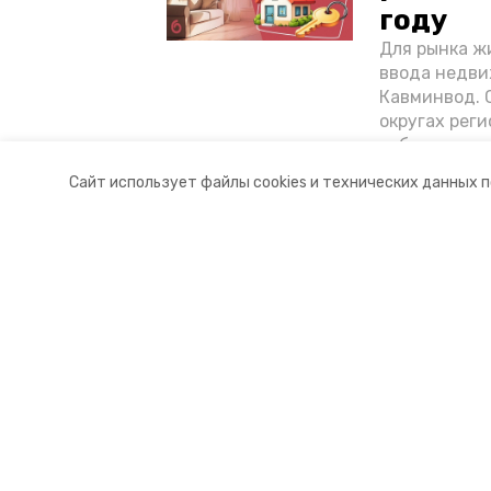
году
Для рынка жи
ввода недви
Кавминвод. С
округах реги
себестоимост
стоимости к
Сайт использует файлы cookies и технических данных 
«Победы26»
Разделы
О комп
Новости
Докуме
Статьи
Контакт
© 2015 — 2025 «Предгорный инф
16+
Учредитель ГАУ СК «Ставропольское краевое информац
Главный редактор Тимченко М.П.
+7 (86-52) 33-51-05