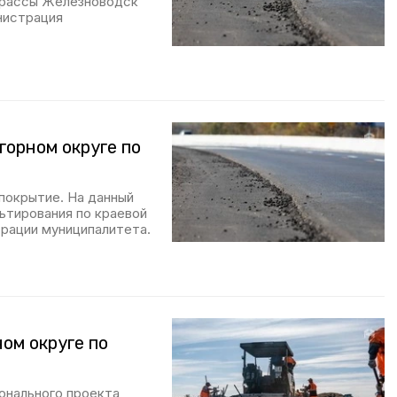
трассы Железноводск
нистрация
горном округе по
покрытие. На данный
ьтирования по краевой
трации муниципалитета.
ом округе по
онального проекта