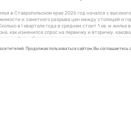
лья в Ставропольском крае 2026 год начался с высоког
жимости и заметного разрыва цен между столицей и г
колько в I квартале года в среднем стоит 1 кв. м жилья в
она, как изменился спрос на первичку и вторичку, какова
ь стройки собственного жилья в этом году и какие про
вадратных метров дают эксперты, выясняла корреспон
посетителей.
Продолжая пользоваться сайтом, Вы соглашаетесь 
.
ании
Мы в соцсетях
нты
ная информация
ормационный портал»
ионное агентство»