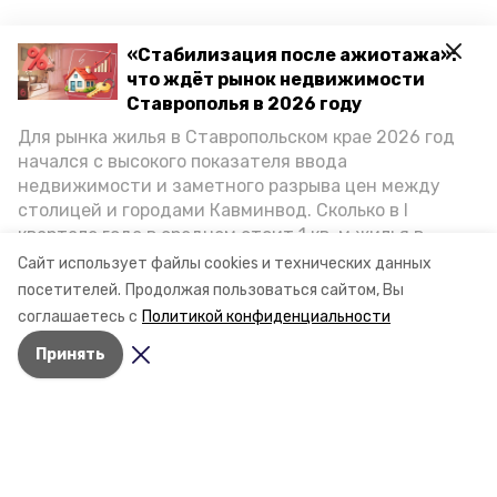
«Стабилизация после ажиотажа»:
что ждёт рынок недвижимости
Ставрополья в 2026 году
Для рынка жилья в Ставропольском крае 2026 год
начался с высокого показателя ввода
недвижимости и заметного разрыва цен между
столицей и городами Кавминвод. Сколько в I
квартале года в среднем стоит 1 кв. м жилья в
городах и округах региона, как изменился спрос на
Сайт использует файлы cookies и технических данных
первичку и вторичку, какова себестоимость
посетителей.
Продолжая пользоваться сайтом, Вы
стройки собственного жилья в этом году и какие
соглашаетесь с
Политикой конфиденциальности
прогнозы о стоимости квадратных метров дают
Принять
эксперты, выясняла корреспондент «Победы26».
Разделы
Новости