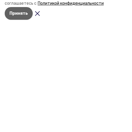
стройки собственного жилья в этом году и какие
соглашаетесь с
Политикой конфиденциальности
прогнозы о стоимости квадратных метров дают
Принять
эксперты, выясняла корреспондент «Победы26».
Разделы
Новости
Статьи
О компании
Документы
Контактная информация
Мы в соцсетях
© 2015 — 2025 «Предгорный
информационный портал»
16+