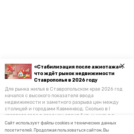
«Стабилизация после ажиотажа»:
что ждёт рынок недвижимости
Ставрополья в 2026 году
Для рынка жилья в Ставропольском крае 2026 год
начался с высокого показателя ввода
недвижимости и заметного разрыва цен между
столицей и городами Кавминвод. Сколько в I
квартале года в среднем стоит 1 кв. м жилья в
городах и округах региона, как изменился спрос на
Сайт использует файлы cookies и технических данных
первичку и вторичку, какова себестоимость
посетителей.
Продолжая пользоваться сайтом, Вы