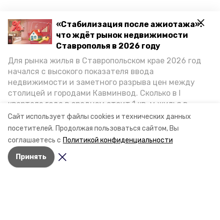
«Стабилизация после ажиотажа»:
что ждёт рынок недвижимости
Ставрополья в 2026 году
Для рынка жилья в Ставропольском крае 2026 год
начался с высокого показателя ввода
недвижимости и заметного разрыва цен между
столицей и городами Кавминвод. Сколько в I
квартале года в среднем стоит 1 кв. м жилья в
городах и округах региона, как изменился спрос на
Сайт использует файлы cookies и технических данных
первичку и вторичку, какова себестоимость
посетителей.
Продолжая пользоваться сайтом, Вы
стройки собственного жилья в этом году и какие
соглашаетесь с
Политикой конфиденциальности
прогнозы о стоимости квадратных метров дают
Принять
эксперты, выясняла корреспондент «Победы26».
Разделы
Новости