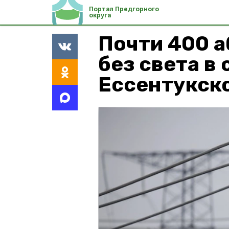
Портал Предгорного
округа
Почти 400 а
без света в
Ессентукско