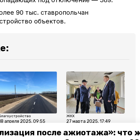
попадающих под отключение — 389.
олее 90 тыс. ставропольчан
стройство объектов.
е:
Благоустройство
ЖКХ
18 апреля 2025, 09:55
27 марта 2025, 17:49
Благоустройство
В посёлке Горном
лизация после ажиотажа»: что 
дорожной
Предгорного округа