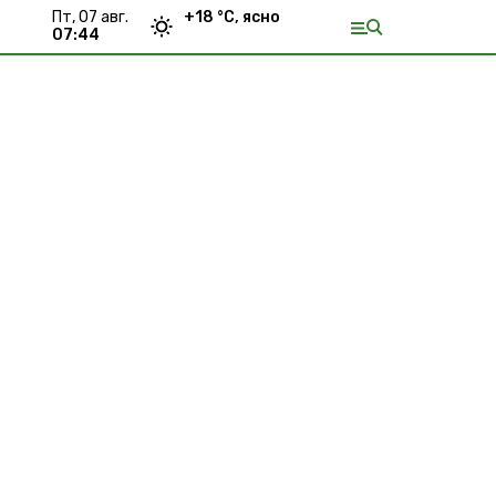
пт, 07 авг.
+
18
°С,
ясно
07:44