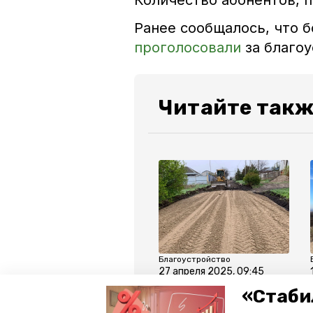
Количество абонентов, 
Ранее сообщалось, что б
проголосовали
за благоу
Читайте такж
Благоустройство
27 апреля 2025, 09:45
Грейдирование 35
«Стаби
проблемных