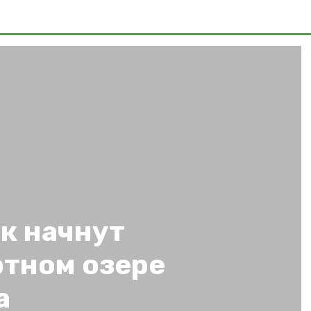
нк начнут
ртном озере
а