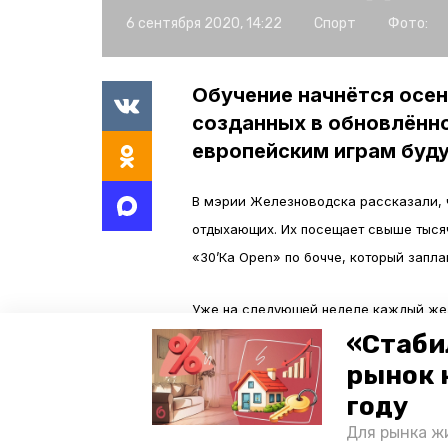
6 сентября 2020, 14:22
Спорт
Фото:
Обучение начнётся осе
созданных в обновлённо
европейским играм буду
В мэрии Железноводска рассказали, ч
отдыхающих. Их посещает свыше тысяч
«30’Ка Open» по бочче, который запла
Уже на следующей неделе каждый жел
руководством тренера. Поле для пляж
«Стаби
лежит на берегу чёрного моря. Размер
рынок 
году
Напомним, все работы по благоустрой
Для рынка жи
городская среда» по поручению губе