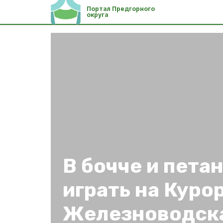
Портал Предгорного
округа
В бочче и пета
играть на Куро
Железноводск