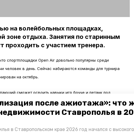
нью на волейбольных площадках,
й зоне отдыха. Занятия по старинным
т проходить с участием тренера.
то спортплощадки Open Air довольно популярны среди
и человек в день. Сейчас набираются команды для турнира
нирован на октябрь.
ающий сможет освоить навыки игр бочче и петанк под
ного волейбола покрывает песок аналогичный тому, который
лизация после ажиотажа»: что 
 площадки составляет 18 на 9 метров.
недвижимости Ставрополья в 2
ству Курортного озера проходили по программе «Комфортная
лья в Ставропольском крае 2026 год начался с высоког
рнатора Владимира Владимирова.