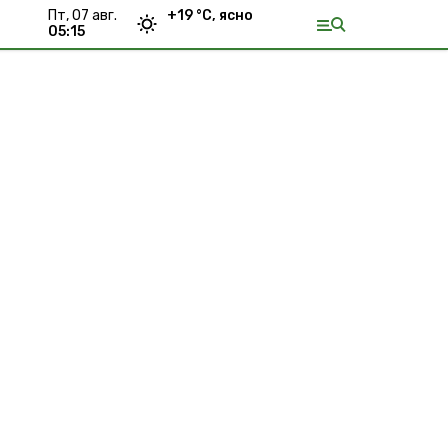
пт, 07 авг.
+
19
°С,
ясно
05:15