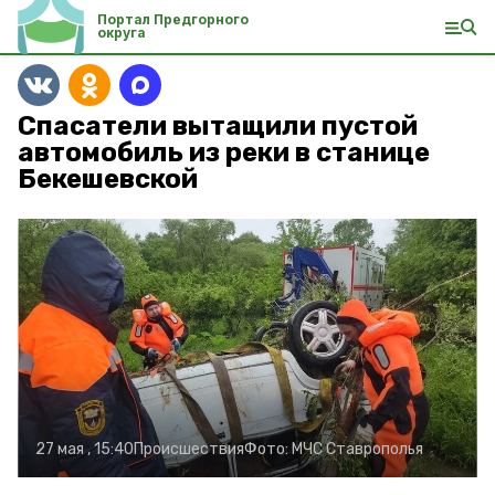
Портал Предгорного
округа
Спасатели вытащили пустой
автомобиль из реки в станице
Бекешевской
27 мая , 15:40
Происшествия
Фото:
МЧС Ставрополья