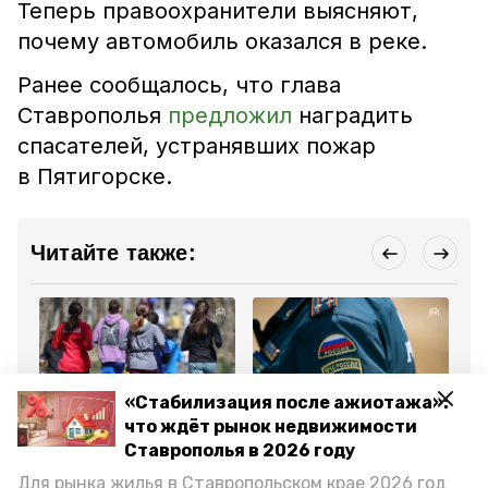
Теперь правоохранители выясняют,
почему автомобиль оказался в реке.
Ранее сообщалось, что глава
Ставрополья
предложил
наградить
спасателей, устранявших пожар
в Пятигорске.
Читайте также:
«Стабилизация после ажиотажа»:
Спорт
Происшествия
Пр
что ждёт рынок недвижимости
21 мая , 16:23
20 мая , 16:31
19
Ставрополья в 2026 году
Более 200 человек
Жилой дом сгорел в
Ве
поучаствовали в
Предгорье 19 мая
ле
Для рынка жилья в Ставропольском крае 2026 год
соревнованиях по
за