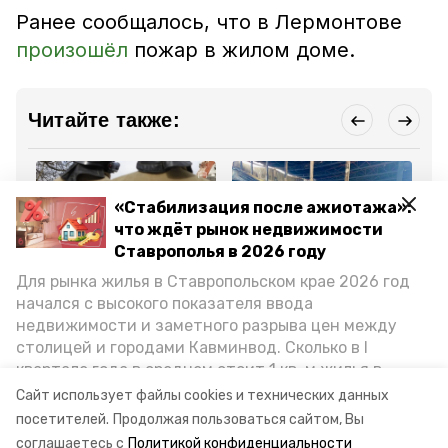
Ранее сообщалось, что в Лермонтове
произошёл
пожар в жилом доме.
Читайте также:
«Стабилизация после ажиотажа»:
что ждёт рынок недвижимости
Ставрополья в 2026 году
Происшествия
Происшествия
Пр
Для рынка жилья в Ставропольском крае 2026 год
28 марта 2025, 11:27
28 февраля 2025, 14:31
5 
начался с высокого показателя ввода
Пожар в Предгорье
Пожар уничтожил
Пр
повредил нежилое
автосервис в селе Юца,
ги
недвижимости и заметного разрыва цен между
здание на площади 35 м²
сгорели шесть
по
столицей и городами Кавминвод. Сколько в I
автомобилей
Пр
квартале года в среднем стоит 1 кв. м жилья в
городах и округах региона, как изменился спрос на
Все новости
Сайт использует файлы cookies и технических данных
первичку и вторичку, какова себестоимость
посетителей.
Продолжая пользоваться сайтом, Вы
стройки собственного жилья в этом году и какие
соглашаетесь с
Политикой конфиденциальности