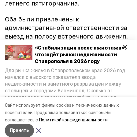
летнего пятигорчанина.
Оба были привлечены к
административной ответственности за
выезд на полосу встречного движения.
Им грозит штраф в размере пяти тысяч
«Стабилизация после ажиотажа»:
рублей либо лишение прав на срок от 4
что ждёт рынок недвижимости
до 6 месяцев. Девушке также
Ставрополья в 2026 году
предстоит заплатить тысячу рублей за
Для рынка жилья в Ставропольском крае 2026 год
начался с высокого показателя ввода
проезд на запрещающий сигнал
недвижимости и заметного разрыва цен между
светофора, рассказали в УГИБДД ГУ
столицей и городами Кавминвод. Сколько в I
МВД России по Ставропольскому краю.
квартале года в среднем стоит 1 кв. м жилья в
городах и округах региона, как изменился спрос на
Сайт использует файлы cookies и технических данных
первичку и вторичку, какова себестоимость
посетителей.
Продолжая пользоваться сайтом, Вы
Видео: УГИБДД по СК
стройки собственного жилья в этом году и какие
соглашаетесь с
Политикой конфиденциальности
прогнозы о стоимости квадратных метров дают
Принять
эксперты, выясняла корреспондент «Победы26».
Авторы:
Мила Гень