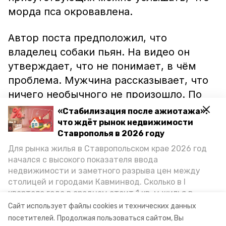
морда пса окровавлена.
Автор поста предположил, что
владелец собаки пьян. На видео он
утверждает, что не понимает, в чём
проблема. Мужчина рассказывает, что
ничего необычного не произошло. По
его словам, собака всегда бегает рядом
«Стабилизация после ажиотажа»:
с машиной на цепи.
что ждёт рынок недвижимости
Ставрополья в 2026 году
В полиции Кисловодска сообщили, что
Для рынка жилья в Ставропольском крае 2026 год
начался с высокого показателя ввода
правоохранители уже проводят
недвижимости и заметного разрыва цен между
проверку по факту издевательства над
столицей и городами Кавминвод. Сколько в I
животным,
пишет
ИА «Победа26».
квартале года в среднем стоит 1 кв. м жилья в
городах и округах региона, как изменился спрос на
Сайт использует файлы cookies и технических данных
первичку и вторичку, какова себестоимость
посетителей.
Продолжая пользоваться сайтом, Вы
Видео: tipich_kislovodck_official