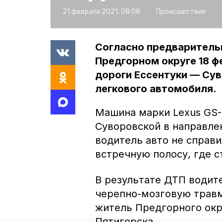
21 февраля 2021, 08:08
Происшествия
Согласно предваритель
Предгорном округе 18 фе
дороги Ессентуки — Сув
легкового автомобиля.
Машина марки Lexus GS-
Суворовской в направле
водитель авто не справи
встречную полосу, где с
В результате ДТП водит
черепно-мозговую травм
житель Предгорного окру
Пятигорска.