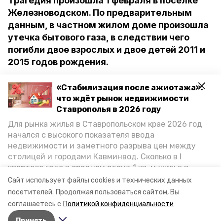
Трагедия произошла 1 февраля в посёлке
Железноводском. По предварительным
данным, в частном жилом доме произошла
утечка бытового газа, в следствии чего
погибли двое взрослых и двое детей 2011 и
2015 годов рождения.
На место происшествия прибыли
«Стабилизация после ажиотажа»:
криминалисты, которые осматривают
что ждёт рынок недвижимости
домовладение и проводят
Ставрополья в 2026 году
следственные действия. В СУ СКР по
Для рынка жилья в Ставропольском крае 2026 год
начался с высокого показателя ввода
Ставропольскому краю сообщили, что
недвижимости и заметного разрыва цен между
по факту происшествия возбудили
столицей и городами Кавминвод. Сколько в I
уголовное дело о причинении смерти по
квартале года в среднем стоит 1 кв. м жилья в
неосторожности. Расследование
городах и округах региона, как изменился спрос на
Сайт использует файлы cookies и технических данных
первичку и вторичку, какова себестоимость
продолжается.
посетителей.
Продолжая пользоваться сайтом, Вы
стройки собственного жилья в этом году и какие
соглашаетесь с
Политикой конфиденциальности
прогнозы о стоимости квадратных метров дают
Принять