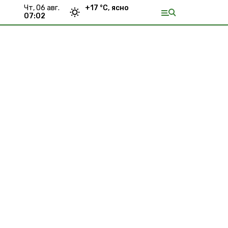
чт, 06 авг.
+
17
°С,
ясно
07:02