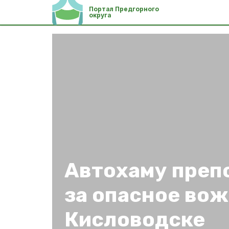
Портал Предгорного
округа
Автохаму преп
за опасное вож
Кисловодске