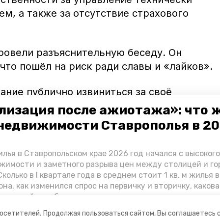
м, а также за отсутствие страхового
овели разъяснительную беседу. Он
что пошёл на риск ради славы и «лайков».
ание публично извиниться за своё
ние и в своём видеообращении призвать
лизация после ажиотажа»: что 
вторять его ошибок», — отметили в
недвижимости Ставрополья в 2
лья в Ставропольском крае 2026 год начался с высоког
рогу
не поделили
«семёрка» и автобус.
жимости и заметного разрыва цен между столицей и г
колько в I квартале года в среднем стоит 1 кв. м жилья в
она, как изменился спрос на первичку и вторичку, какова
ь стройки собственного жилья в этом году и какие про
вадратных метров дают эксперты, выясняла корреспон
посетителей.
Продолжая пользоваться сайтом, Вы соглашаетесь 
.