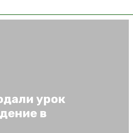
одали урок
дение в