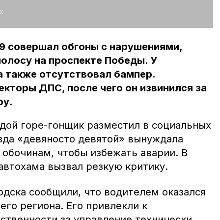
:
9 совершал обгоны с нарушениями,
олосу на проспекте Победы. У
а также отсутствовал бампер.
кторы ДПС, после чего он извинился за
ру.
здой горе-гонщик разместил в социальных
езда «девяносто девятой» вынуждала
 обочинам, чтобы избежать аварии. В
автохама вызвал резкую критику.
дска сообщили, что водителем оказался
его региона. Его привлекли к
ственности за управление технически