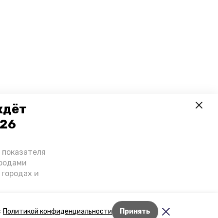
ждёт
026
о показателя
ородами
 городах и
гнозы о
дент
Лента новостей
с
Политикой конфиденциальности
Принять