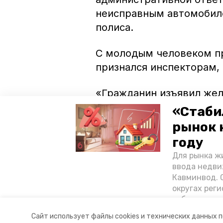
неисправным автомобиле
полиса.
С молодым человеком пр
признался инспекторам, 
«Гражданин изъявил жел
аварийно-опасное вожде
«Стаби
молодёжь региона не по
рынок 
ведомстве.
году
Для рынка жи
Ранее в Кисловодске до
ввода недви
Кавминвод. С
округах реги
Видео: govorun26
себестоимост
стоимости к
Авторы:
Диана Кудрявцева
Сайт использует файлы cookies и технических данных 
«Победы26»