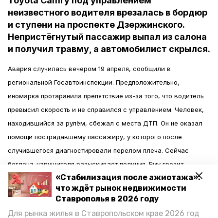
Toyota Camry под управлением
неизвестного водителя врезалась в бордюр
и ступени на проспекте Дзержинского.
Непристёгнутый пассажир выпал из салона
и получил травму, а автомобилист скрылся.
Авария случилась вечером 19 апреля, сообщили в
региональной Госавтоинспекции. Предположительно,
иномарка протаранила препятствие из-за того, что водитель
превысил скорость и не справился с управлением. Человек,
находившийся за рулём, сбежал с места ДТП. Он не оказал
помощи пострадавшему пассажиру, у которого после
случившегося диагностировали перелом плеча. Сейчас
беглеца-нарушителя разыскивает полиция. Ему грозит
«Стабилизация после ажиотажа»:
лишение водительских прав.
что ждёт рынок недвижимости
Ставрополья в 2026 году
По факту аварии проводят проверку. Сотрудники уже
Для рынка жилья в Ставропольском крае 2026 год
опросили свидетелей и владельца автомобиля.