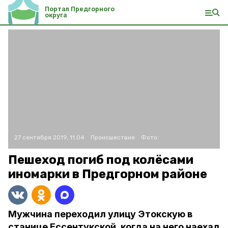
Портал Предгорного
округа
27 сентября 2019, 11:04
Происшествия
Фото:
Пешеход погиб под колёсами
иномарки в Предгорном районе
Мужчина переходил улицу Этокскую в
станице Ессентукской, когда на него наехал