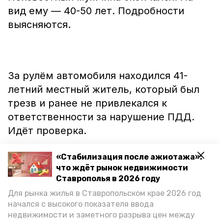
вид ему — 40-50 лет. Подробности
выясняются.
За рулём автомобиля находился 41-
летний местный житель, который был
трезв и ранее не привлекался к
ответственности за нарушение ПДД.
Идёт проверка.
«Стабилизация после ажиотажа»:
что ждёт рынок недвижимости
Ставрополья в 2026 году
Ранее сообщалось, что в селе Юца
Для рынка жилья в Ставропольском крае 2026 год
автомобилист
сбил
девятилетнего
начался с высокого показателя ввода
мальчика.
недвижимости и заметного разрыва цен между