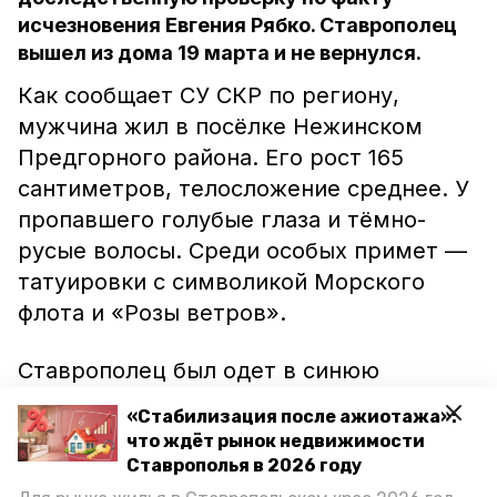
исчезновения Евгения Рябко. Ставрополец
вышел из дома 19 марта и не вернулся.
Как сообщает СУ СКР по региону,
мужчина жил в посёлке Нежинском
Предгорного района. Его рост 165
сантиметров, телосложение среднее. У
пропавшего голубые глаза и тёмно-
русые волосы. Среди особых примет —
татуировки с символикой Морского
флота и «Розы ветров».
Ставрополец был одет в синюю
болоньевую куртку, такого же цвета
«Стабилизация после ажиотажа»:
джинсы, кепку и яркие кроссовки. Если
что ждёт рынок недвижимости
вы знаете что-либо о Евгение Рябко,
Ставрополья в 2026 году
следует сообщить в районный