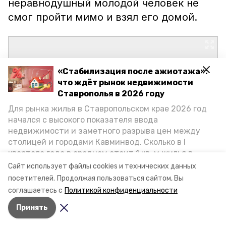
неравнодушный молодой человек не
смог пройти мимо и взял его домой.
«Стабилизация после ажиотажа»:
что ждёт рынок недвижимости
Ставрополья в 2026 году
Для рынка жилья в Ставропольском крае 2026 год
начался с высокого показателя ввода
недвижимости и заметного разрыва цен между
столицей и городами Кавминвод. Сколько в I
квартале года в среднем стоит 1 кв. м жилья в
городах и округах региона, как изменился спрос на
Сайт использует файлы cookies и технических данных
первичку и вторичку, какова себестоимость
посетителей.
Продолжая пользоваться сайтом, Вы
стройки собственного жилья в этом году и какие
соглашаетесь с
Политикой конфиденциальности
прогнозы о стоимости квадратных метров дают
Принять
эксперты, выясняла корреспондент «Победы26».
Авторы:
Анастасия Бурдыга