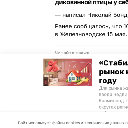
диковинной птицы у се
— написал Николай Бонд
Ранее сообщалось, что 1
в Железноводске 15 мая.
Читайте также:
«Стаби
Участники конкурса повесил
рынок 
Гекконы за 10 тыс. рублей и 
году
Обмелевший Каспий притянул 
Для рынка жи
ввода недви
Кавминвод. С
сова
предгорье
птиц
округах реги
себестоимост
стоимости к
Авторы:
Анастасия Михайловская
Сайт использует файлы cookies и технических данных 
«Победы26»