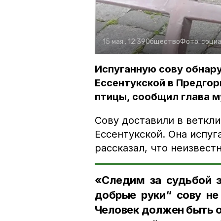
15 мая , 12:39
Общество
Фото:
социа
Испуганную сову обнару
Ессентукской в Предгор
птицы, сообщил глава 
Сову доставили в веткли
Ессентукской. Она испуг
рассказал, что неизвест
«Следим за судьбой э
добрые руки“ сову не
Человек должен быть 