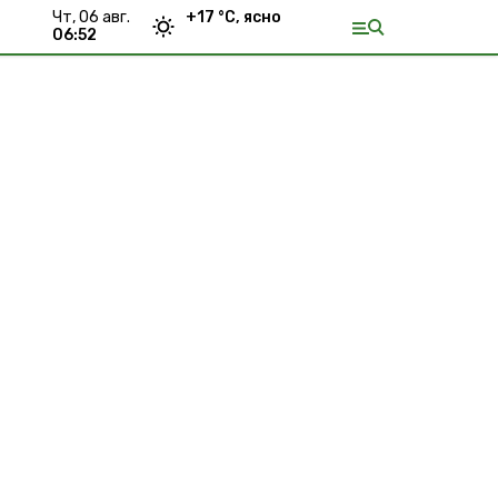
чт, 06 авг.
+
17
°С,
ясно
06:52