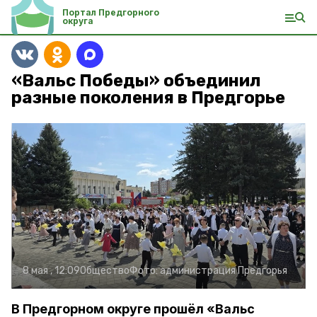
Портал Предгорного
округа
«Вальс Победы» объединил
разные поколения в Предгорье
8 мая , 12:09
Общество
Фото:
администрация Предгорья
В Предгорном округе прошёл «Вальс