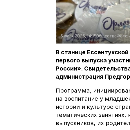
5 июля 2025, 14:15
Общество
Фото:
В станице Ессентукско
первого выпуска участ
России». Свидетельства
администрация Предгор
Программа, инициирова
на воспитание у младше
истории и культуре стра
тематических занятиях, 
выпускников, их родите