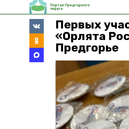
Портал Предгорного
округа
Первых уча
«Орлята Ро
Предгорье