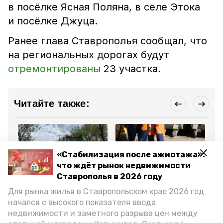
в посёлке Ясная Поляна, в селе Этока
и посёлке Джуца.
Ранее глава Ставрополья сообщал, что
на региональных дорогах будут
отремонтированы
23 участка.
Читайте также:
«Стабилизация после ажиотажа»:
что ждёт рынок недвижимости
Ставрополья в 2026 году
ЖКХ
ЖКХ
ЖК
27 марта 2025, 09:59
26 марта 2025, 17:21
18
Для рынка жилья в Ставропольском крае 2026 год
Реконструкция дороги к
Ремонт дороги начали в
Ми
начался с высокого показателя ввода
дому ветерана ВОВ
посёлке Чкалова в
тр
началась в Предгорье
Предгорье
18
недвижимости и заметного разрыва цен между
ре