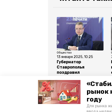
Общество
13 января 2025, 10:25
Губернатор
Ставрополья
поздравил
журналистов с
«Стаби
профессиональным
праздником
рынок 
году
Все новости
Для рынка жи
ввода недви