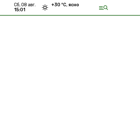
сб, 08 авг.
+
30
°С,
ясно
15:01