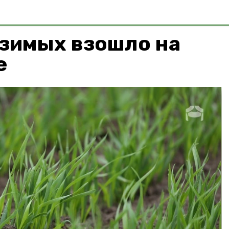
озимых взошло на
е