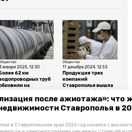
Общество
Общество
3 января 2025, 12:30
17 декабря 2024, 12:53
Более 62 км
Продукция трех
водопроводных труб
компаний
обновили на
Ставрополья вышла
Ставрополье в 2024
на всероссийский
лизация после ажиотажа»: что 
году
рынок
недвижимости Ставрополья в 2
лья в Ставропольском крае 2026 год начался с высоког
жимости и заметного разрыва цен между столицей и г