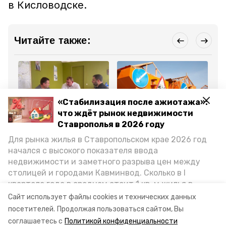
в Кисловодске.
Читайте также:
«Стабилизация после ажиотажа»:
что ждёт рынок недвижимости
Общество
Общество
Об
Ставрополья в 2026 году
20 ноября 2024, 09:55
19 ноября 2024, 10:07
13
Глава Предгорного
Асфальт уложили на 4
Ук
Для рынка жилья в Ставропольском крае 2026 год
округа обсудил
улицах посёлка в
го
энергоснабжение с
Предгорном округе
Пр
начался с высокого показателя ввода
представителями сетей
недвижимости и заметного разрыва цен между
столицей и городами Кавминвод. Сколько в I
Все новости
квартале года в среднем стоит 1 кв. м жилья в
городах и округах региона, как изменился спрос на
Сайт использует файлы cookies и технических данных
первичку и вторичку, какова себестоимость
посетителей.
Продолжая пользоваться сайтом, Вы
деревья
снег
стройки собственного жилья в этом году и какие
соглашаетесь с
Политикой конфиденциальности