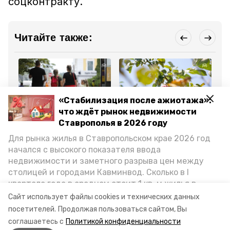
соцконтракту.
Читайте также:
«Стабилизация после ажиотажа»:
что ждёт рынок недвижимости
Общество
Общество
Об
Ставрополья в 2026 году
31 октября 2024, 10:18
30 октября 2024, 17:49
30
Соцподдержку получают
Садоводы Ставрополья
Бл
Для рынка жилья в Ставропольском крае 2026 год
58 тыс. многодетных
получили более 160 млн
«М
семей Ставрополья
рублей господдержки
за
начался с высокого показателя ввода
Ст
недвижимости и заметного разрыва цен между
столицей и городами Кавминвод. Сколько в I
Все новости
квартале года в среднем стоит 1 кв. м жилья в
городах и округах региона, как изменился спрос на
Сайт использует файлы cookies и технических данных
первичку и вторичку, какова себестоимость
посетителей.
Продолжая пользоваться сайтом, Вы
соцконтракт
ставрополье
кузнец
стройки собственного жилья в этом году и какие
соглашаетесь с
Политикой конфиденциальности
прогнозы о стоимости квадратных метров дают