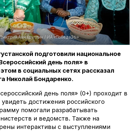
Дмитрий Ахмадуллин /
ИА «Победа26»
густанской подготовили национальное
Всероссийский день поля» в
этом в социальных сетях рассказал
га Николай Бондаренко.
сероссийский день поля» (0+) проходит в
 увидеть достижения российского
грамму помогали разрабатывать
нистерств и ведомств. Также на
рены интерактивы с выступлениями