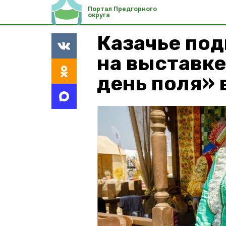
Портал Предгорного
округа
Казачье по
на выставк
день поля» 