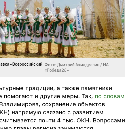
авка «Всероссийский
Фото: Дмитрий Ахмадуллин / ИА
«Победа26»
ьтурные традиции, а также памятники
е помогают и другие меры. Так,
по словам
Владимирова, сохранение объектов
ОКН) напрямую связано с развитием
асчитывается почти 4 тыс. ОКН. Вопросами
ению главы региона занимаются