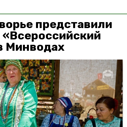
дворье представили
е «Всероссийский
в Минводах