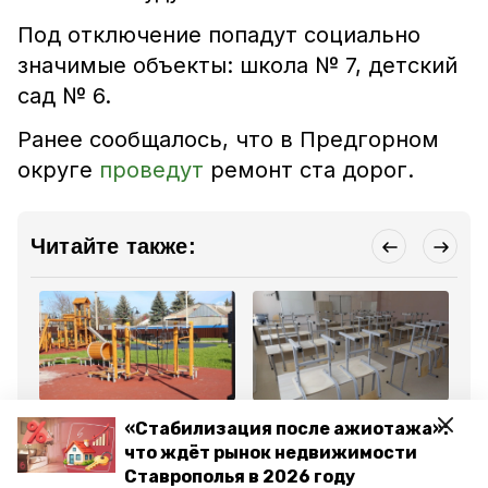
Под отключение попадут социально
значимые объекты: школа № 7, детский
сад № 6.
Ранее сообщалось, что в Предгорном
округе
проведут
ремонт ста дорог.
Читайте также:
Общество
Общество
Об
«Стабилизация после ажиотажа»:
11 апреля 2024, 16:27
11 апреля 2024, 14:09
11
Жители Предгорья
Информация о
Гу
что ждёт рынок недвижимости
выбирают объект для
капремонте школ
по
Ставрополья в 2026 году
благоустройства по
Предгорья в 2025 году
жи