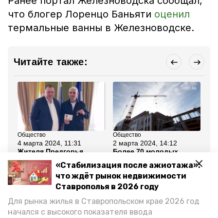
Ранее портал Железноводска сообщал,
что блогер Лоренцо Баньяти
оценил
термальные ванны в Железноводске.
Читайте также:
Общество
Общество
Об
4 марта 2024, 11:31
2 марта 2024, 14:12
1 
Жителя Предгорья
Более 70 молодых
Ст
наградили за помощь
семей смогут получить
ко
«Стабилизация после ажиотажа»:
бойцам СВО
жилищные сертификаты
фи
в Предгорье
«З
что ждёт рынок недвижимости
Ставрополья в 2026 году
Все новости
Для рынка жилья в Ставропольском крае 2026 год
начался с высокого показателя ввода