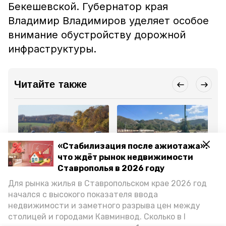
Бекешевской. Губернатор края
Владимир Владимиров уделяет особое
внимание обустройству дорожной
инфраструктуры.
Читайте также
«Стабилизация после ажиотажа»:
что ждёт рынок недвижимости
Общество
Общество
Об
Ставрополья в 2026 году
15 сентября 2023, 15:52
26 августа 2023, 15:38
21
Ставропольский край
Строительство моста и
Ре
Для рынка жилья в Ставропольском крае 2026 год
оказался одним из
ремонт дороги
на
лидеров страны по
продолжается в посёлке
ок
начался с высокого показателя ввода
качеству дорог
Предгорного округа
недвижимости и заметного разрыва цен между
столицей и городами Кавминвод. Сколько в I
Все новости