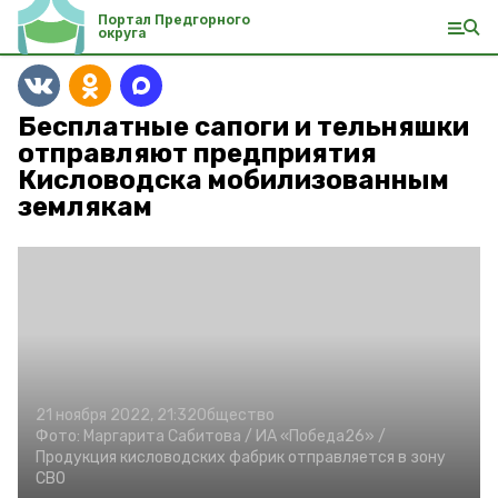
Портал Предгорного
округа
Бесплатные сапоги и тельняшки
отправляют предприятия
Кисловодска мобилизованным
землякам
21 ноября 2022, 21:32
Общество
Фото:
Маргарита Сабитова /
ИА «Победа26» /
Продукция кисловодских фабрик отправляется в зону
СВО