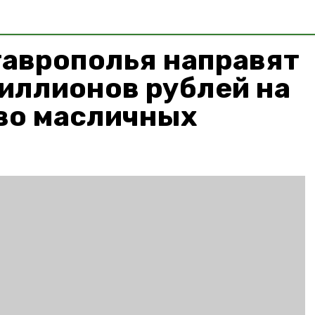
таврополья направят
иллионов рублей на
во масличных