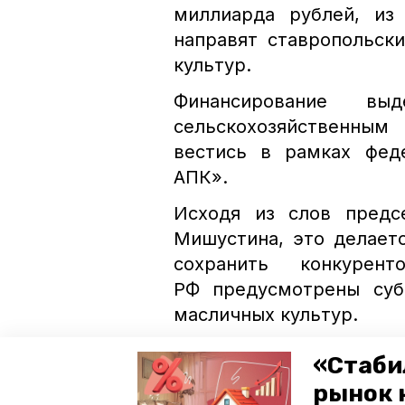
миллиарда рублей, из
направят ставропольск
культур.
Финансирование вы
сельскохозяйственным
вестись в рамках фед
АПК».
Исходя из слов предс
Мишустина, это делает
сохранить конкурен
РФ предусмотрены суб
масличных культур.
По поручению губер
«Стаби
Ставрополье расширяют
рынок 
рапса в этом году произ