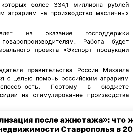
 которых более 334,1 миллиона рублей
им аграриям на производство масличных
делят на оказание господдержки
 товаропроизводителям. Работа будет
ерального проекта «Экспорт продукции
едателя правительства России Михаила
ся с целью помочь российским аграриям
тоспособность. Поэтому в бюджете
сидии на стимулирование производства
натора Владимира Владимирова на
лизация после ажиотажа»: что 
 производство масличных культур. Так,
недвижимости Ставрополья в 2
ведено 287,1 тысяч тонн, что в семь раз