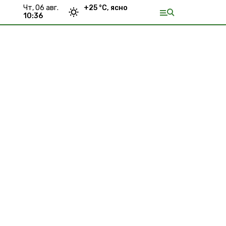
чт, 06 авг.
+
25
°С,
ясно
10:36