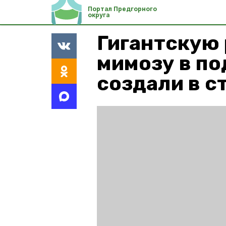
Портал Предгорного
округа
Гигантскую
мимозу в п
создали в с