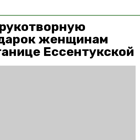
 рукотворную
одарок женщинам
танице Ессентукской