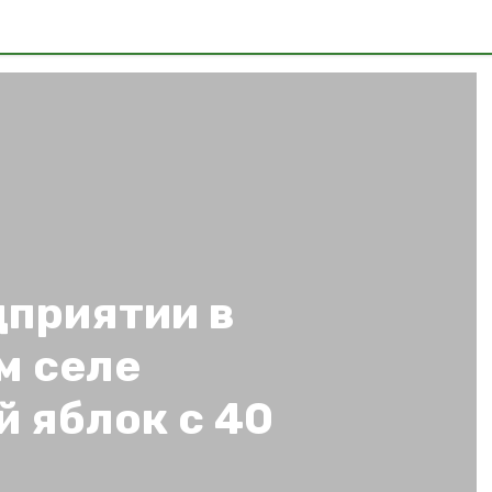
дприятии в
м селе
 яблок с 40