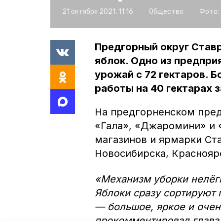
21 октября 2021, 11:16
Общество
Фото:
Предгорный округ Ставр
яблок. Одно из предпри
урожай с 72 гектаров. 
работы на 40 гектарах 
На предгорненском пред
«Гала», «Джаромини» и 
магазинов и ярмарки Ста
Новосибирска, Краснояр
«Механизм уборки нелёгк
Яблоки сразу сортируют 
— большое, яркое и очен
прокомментировал глава