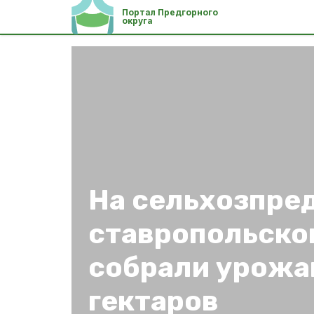
Портал Предгорного
округа
На сельхозпре
ставропольско
собрали урожай
гектаров