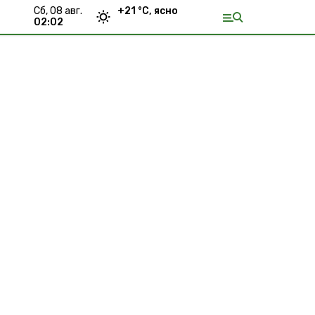
сб, 08 авг.
+
21
°С,
ясно
02:02