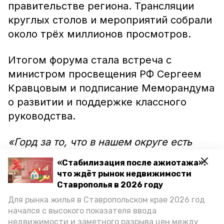
правительстве региона. Трансляции
круглых столов и мероприятий собрали
около трёх миллионов просмотров.
Итогом форума стала встреча с
министром просвещения РФ Сергеем
Кравцовым и подписание Меморандума
о развитии и поддержке классного
руководства.
«Горд за то, что в нашем округе есть
такие преподаватели. Кстати, Анна
«Стабилизация после ажиотажа»:
Яценко была одним из организаторов
что ждёт рынок недвижимости
форума, а Юлия Захаркина —
Ставрополья в 2026 году
экспонентом, делившимся своими
Для рынка жилья в Ставропольском крае 2026 год
начался с высокого показателя ввода
знаниями с коллегами со всей России.
недвижимости и заметного разрыва цен между