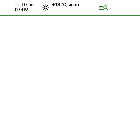
пт, 07 авг.
+
18
°С,
ясно
07:09