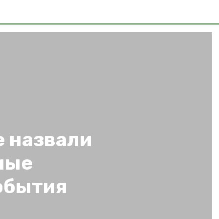
е назвали
мые
обытия