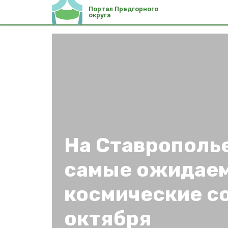
Портал Предгорного
округа
На Ставрополь
самые ожидае
космические с
октября