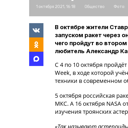
1 октября 2021, 16:18
Общество
Фото:
В октябре жители Ставр
запуском ракет через о
чего пройдут во втором
любитель Александр К
С 4 по 10 октября пройдё
Week, в ходе которой учё
техники в современном о
5 октября российская рак
МКС. А 16 октября NASA о
изучения троянских астер
«Так называют астероиды