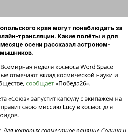
опольского края могут понаблюдать за
нлайн-трансляции. Какие полёты и для
 месяце осени рассказал астроном-
амышников.
т Всемирная неделя космоса Word Space
ные отмечают вклад космической науки и
бществе,
сообщает
«Победа26».
ета «Союз» запустит капсулу с экипажем на
тправит свою миссию Lucy в космос для
оидов.
, для которых совместное влияние Солнца и