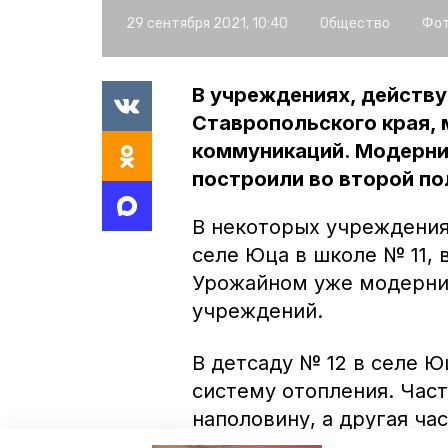
29 сентября 2021, 10:40
Общество
Фот
В учреждениях, действ
Ставропольского края,
коммуникаций. Модерниз
построили во второй по
В некоторых учреждения
селе Юца в школе № 11, 
Урожайном уже модерниз
учреждений.
В детсаду № 12 в селе 
систему отопления. Час
наполовину, а другая час
учреждении также плани