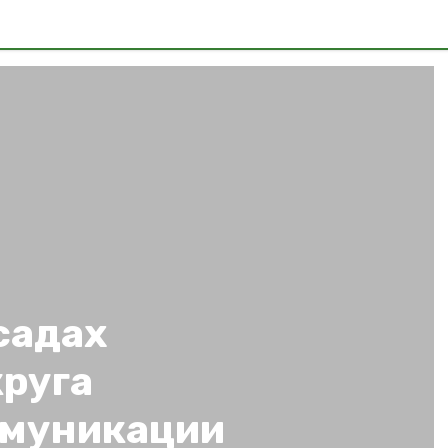
садах
круга
ммуникации