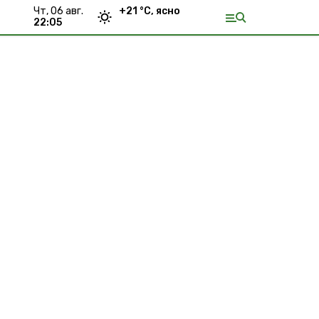
чт, 06 авг.
+
21
°С,
ясно
22:05