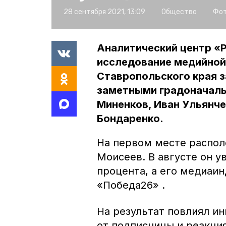
28 сентября 2021, 13:09
Общество
Фот
Аналитический центр «
исследование медийной
Ставропольского края з
заметными градоначаль
Миненков, Иван Ульянч
Бондаренко.
На первом месте распо
Моисеев. В августе он у
процента, а его медиаин
«Победа26» .
На результат повлиял и
от подписчицы и реакци