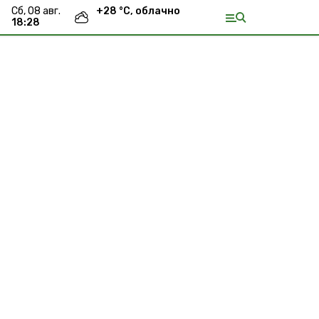
сб, 08 авг.
+
28
°С,
облачно
18:28