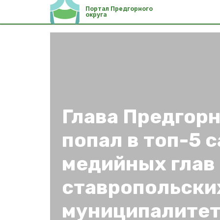
Портал Предгорного
округа
Глава Предгорн
попал в топ-5 
медийных глав
ставропольски
муниципалите