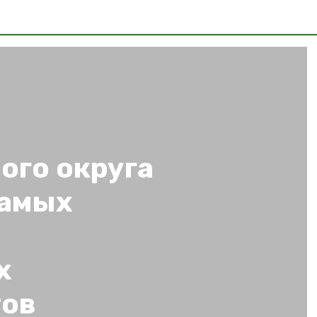
ого округа
самых
х
тов