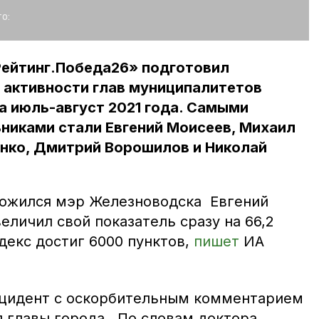
о:
Рейтинг.Победа26» подготовил
 активности глав муниципалитетов
а июль-август 2021 года. Самыми
никами стали Евгений Моисеев, Михаил
енко, Дмитрий Ворошилов и Николай
ложился мэр Железноводска Евгений
величил свой показатель сразу на 66,2
декс достиг 6000 пунктов,
пишет
ИА
нцидент с оскорбительным комментарием
я главы города. По словам доктора